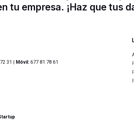
en tu empresa. ¡Haz que tus da
A
 72 31 |
Móvil:
677 81 78 61
P
P
Startup