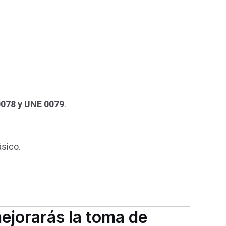
0078 y UNE 0079
.
ásico.
mejorarás la toma de